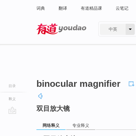
词典
翻译
有道精品课
云笔记
中英
有道 - 网易旗下搜索
binocular magnifier
目录
释义
双目放大镜
go
top
网络释义
专业释义