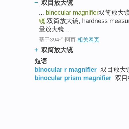
双目放大镜
...
binocular magnifier
双筒放大
镜
,双筒放大镜, hardness meas
量放大镜 ...
基于394个网页
-
相关网页
双筒放大镜
短语
binocular r magnifier
双目放大
binocular prism magnifier
双目