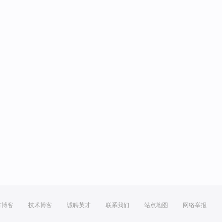
方博客
技术博客
诚聘英才
联系我们
站点地图
网络举报