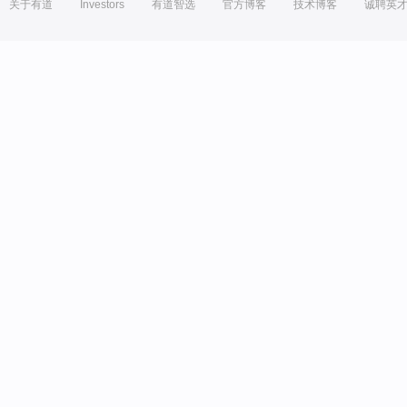
关于有道
Investors
有道智选
官方博客
技术博客
诚聘英