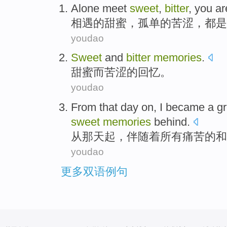
Alone
meet
sweet
,
bitter
,
you
ar
相遇
的甜蜜
，
孤单的苦涩
，
都是
youdao
Sweet
and
bitter
memories
.
甜蜜
而
苦涩的
回忆
。
youdao
From
that day
on,
I
became a
g
sweet
memories
behind
.
从
那天
起，
伴随着
所有
痛苦的
和
youdao
更多双语例句