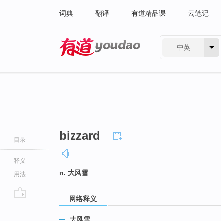
词典
翻译
有道精品课
云笔记
中英
有道 - 网易旗下搜索
bizzard
目录
释义
n. 大风雪
用法
网络释义
go
top
大风雪