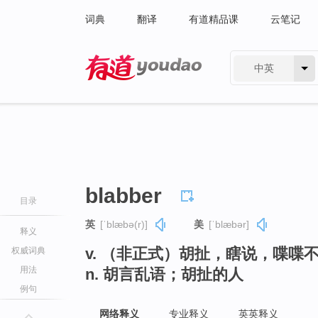
词典
翻译
有道精品课
云笔记
中英
有道 - 网易旗下搜索
blabber
目录
英
[ˈblæbə(r)]
美
[ˈblæbər]
释义
v. （非正式）胡扯，瞎说，喋喋
权威词典
用法
n. 胡言乱语；胡扯的人
例句
网络释义
专业释义
英英释义