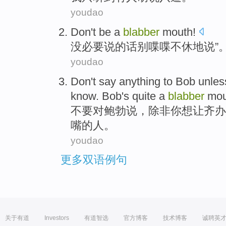
youdao
Don't
be a
blabber
mouth
!
没
必要说的
话别
喋喋不休地说”
youdao
Don't
say
anything
to
Bob
unles
know
. Bob's
quite a
blabber
mou
不要
对
鲍勃
说
，
除非
你
想让
齐
办
嘴
的人。
youdao
更多双语例句
关于有道
Investors
有道智选
官方博客
技术博客
诚聘英