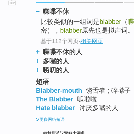
go
喋喋不休
top
比较类似的一组词是
blabber
（
密），
blabber
原先也是拟声词
基于112个网页
-
相关网页
喋喋不休的人
多嘴的人
唠叨的人
短语
Blabber-mouth
饶舌者 ; 碎嘴子
The Blabber
呱啦啦
Hate blabber
讨厌多嘴的人
更多
网络短语
柯林斯英汉双解大词典