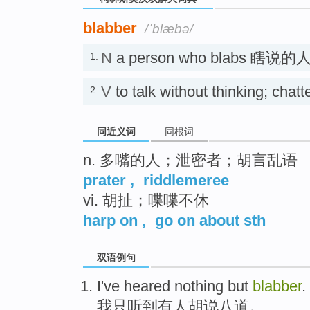
blabber
/ˈblæbə/
N
a person who blabs 瞎说的
1.
V
to talk without thinking; c
2.
同近义词
同根词
n. 多嘴的人；泄密者；胡言乱语
prater
,
riddlemeree
vi. 胡扯；喋喋不休
harp on
,
go on about sth
双语例句
I
've heared
nothing but
blabber
.
我
只
听到
有人胡说八道。