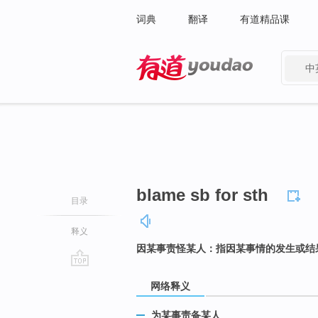
词典
翻译
有道精品课
中
有道 - 网易旗下搜索
blame sb for sth
目录
释义
因某事责怪某人：指因某事情的发生或结
go
网络释义
top
为某事责备某人