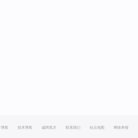
方博客
技术博客
诚聘英才
联系我们
站点地图
网络举报