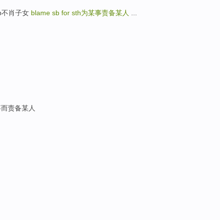
heep不肖子女
blame sb for sth
为某事责备某人
...
事而责备某人