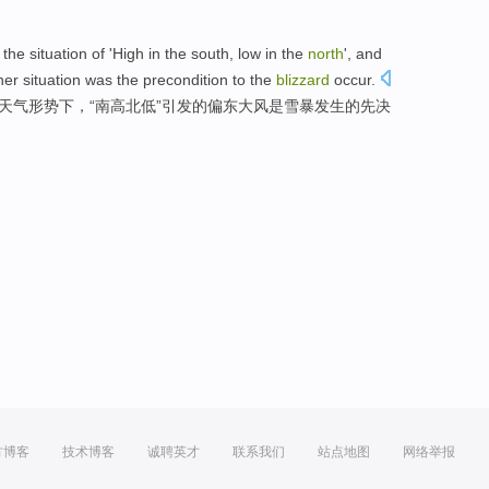
the
situation
of 'High
in
the south,
low
in the
north
', and
her
situation
was
the
precondition
to the
blizzard
occur
.
天气
形势
下
，“南高北低”
引发
的
偏
东
大风
是
雪暴
发生的
先决
方博客
技术博客
诚聘英才
联系我们
站点地图
网络举报