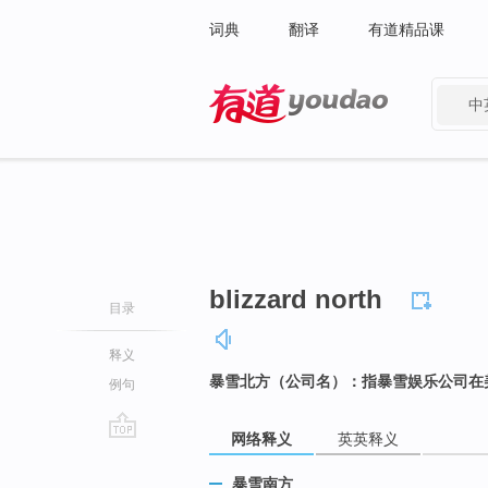
词典
翻译
有道精品课
中
有道 - 网易旗下搜索
blizzard north
目录
释义
暴雪北方（公司名）：指暴雪娱乐公司在
例句
网络释义
英英释义
go
top
暴雪南方