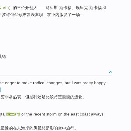
North
）的三位开创人——马科斯·斯卡福、埃里克·斯卡福和
·罗珀俄然颁布发表离职，在业内激发了一场...
札德
ite
eager
to
make
radical
changes
,
but
I
was
pretty
happy
改变
非常
热衷
，
但是
我
还是
比较肯定
慢慢的进化。
ta
blizzard
or
the recent
storm
on
the east coast
always
或
最近
的
在
东海岸
的
风暴
总是
影响
空中
旅行
。