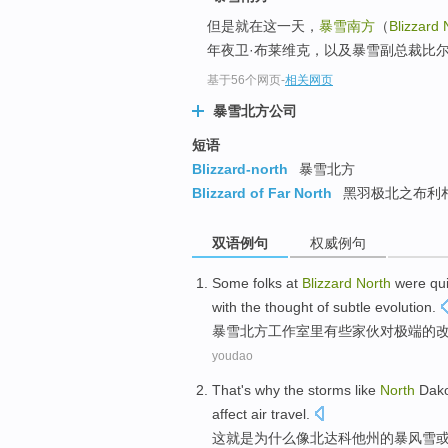
但是就在这一天，
暴雪南方
（
Blizzard 
年夜卫·布莱维克，以及暴雪副总裁比尔
基于56个网页
-
相关网页
暴雪北方公司
短语
Blizzard-north
暴雪北方
Blizzard of Far North
黑羽极北之布利
双语例句
权威例句
Some
folks
at
Blizzard
North
were
qu
with the thought
of
subtle
evolution
.
暴雪
北方
工作室里
有些
家伙
对
极端
的
youdao
That
's
why
the
storms
like
North
Dako
affect
air
travel
.
这
就是
为什么
像
北达科他州
的
暴风雪