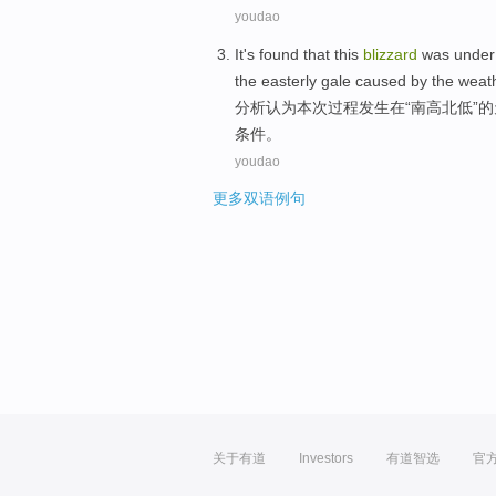
youdao
It's found that this
blizzard
was
under
the
easterly
gale
caused by
the weat
分析认为本次过程
发生
在
“南高
北
低
”
的
条件
。
youdao
更多双语例句
关于有道
Investors
有道智选
官