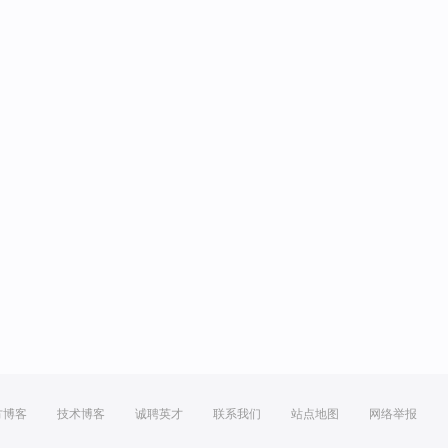
方博客
技术博客
诚聘英才
联系我们
站点地图
网络举报