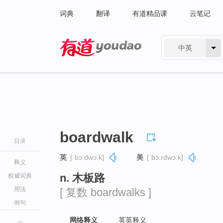
词典
翻译
有道精品课
云笔记
中英
有道 - 网易旗下搜索
boardwalk
目录
英
[ˈbɔːdwɔːk]
美
[ˈbɔːrdwɔːk]
释义
n. 木板路
权威词典
用法
[ 复数 boardwalks ]
例句
网络释义
英英释义