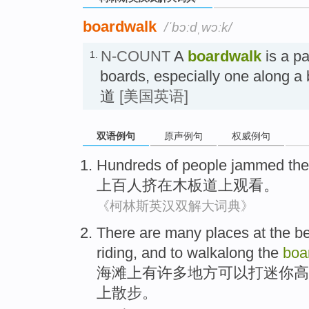
boardwalk
/ˈbɔːdˌwɔːk/
N-COUNT
A
boardwalk
is a p
1.
boards, especially one alon
道
[美国英语]
双语例句
原声例句
权威例句
Hundreds of
people
jammed
the
上百
人
挤
在
木板
道上观看。
《柯林斯英汉双解大词典》
There are
many
places
at
the b
riding, and to walkalong
the
boa
海滩
上
有
许多
地方
可以
打
迷你
高
上散步。