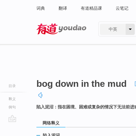
词典
翻译
有道精品课
云笔记
中英
有道 - 网易旗下搜索
bog down in the mud
目录
释义
陷入泥沼：指在困境、困难或复杂的情况下无法前进
例句
网络释义
go
top
陷入泥沼