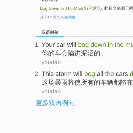
Bog Down In The Mud
(
陷入泥沼
), 此释义来源于
基于4个网页
-
相关网页
双语例句
Your
car will
bog
down
in
the
m
你
的
车会
陷进泥沼的。
youdao
This storm
will
bog
all
the
cars
这场
暴雨
将
使
所有
的
车辆
都陷
在
youdao
更多双语例句