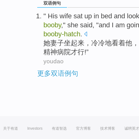
双语例句
"
His wife
sat
up
in bed and
loo
booby
,"
she
said, "and I am
goin
booby-hatch
.
她
妻子
坐
起来
，
冷冷地
看着
他
，
精神病院才行!”
youdao
更多双语例句
关于有道
Investors
有道智选
官方博客
技术博客
诚聘英