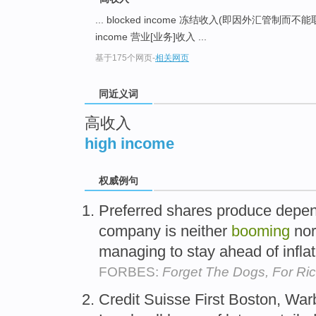
top
... blocked income 冻结收入(即因外汇管制而
income 营业[业务]收入 ...
基于175个网页
-
相关网页
同近义词
高收入
high income
权威例句
Preferred shares produce depe
company is neither
booming
nor
managing to stay ahead of infla
FORBES:
Forget The Dogs, For Ri
Credit Suisse First Boston, War