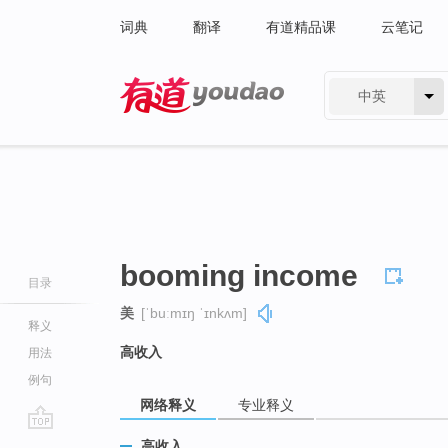
词典
翻译
有道精品课
云笔记
中英
有道 - 网易旗下搜索
booming income
目录
美
[ˈbuːmɪŋ ˈɪnkʌm]
释义
高收入
用法
例句
网络释义
专业释义
go
高收入