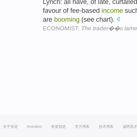
Lynch: all have, of late, curtaile
favour of fee-based
income
such
are
booming
(see chart).
ECONOMIST:
The trader��s lame
关于有道
Investors
有道智选
官方博客
技术博客
诚聘英