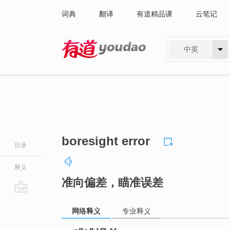
词典
翻译
有道精品课
云笔记
中英
有道 - 网易旗下搜索
boresight error
目录
释义
准向偏差，瞄准误差
go
网络释义
专业释义
top