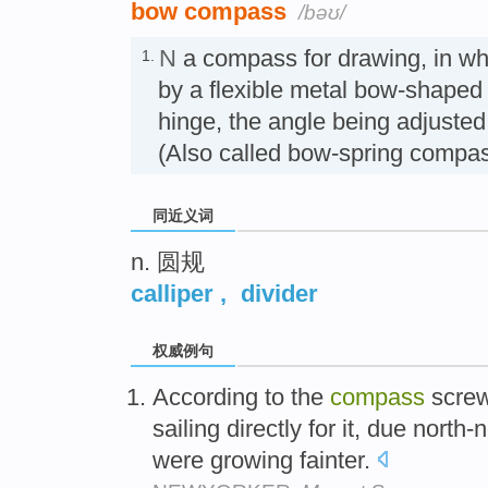
bow compass
/bəʊ/
N
a compass for drawing, in whi
1.
by a flexible metal bow-shaped 
hinge, the angle being adjus
(Also called bow-spring compa
同近义词
n. 圆规
calliper
,
divider
权威例句
According to the
compass
screw
sailing directly for it, due north-
were growing fainter.