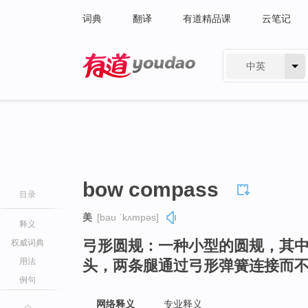
词典
翻译
有道精品课
云笔记
中英
有道 - 网易旗下搜索
bow compass
目录
美
[baʊ ˈkʌmpəs]
释义
弓形圆规：一种小型的圆规，其
权威词典
用法
头，两条腿通过弓形弹簧连接而
例句
网络释义
专业释义