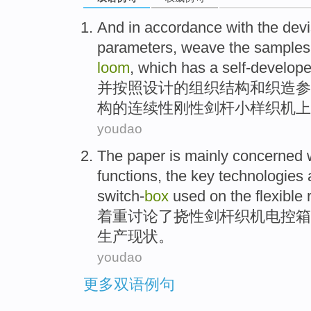
And
in
accordance
with
the
dev
parameters
,
weave
the samples
loom
, which
has a self-develop
并
按照
设计
的
组织
结构
和
织造
参
构的
连续性
刚性
剑杆
小样织机上
youdao
The
paper
is mainly concerned 
functions
,
the key
technologies
switch-
box
used on the
flexible
着重
讨论
了
挠性
剑杆
织机电控箱
生产
现状。
youdao
更多双语例句