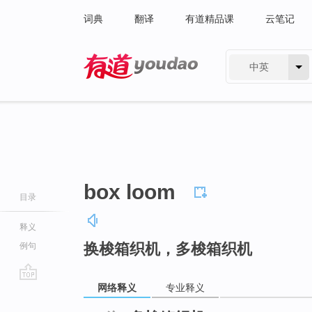
词典
翻译
有道精品课
云笔记
中英
有道 - 网易旗下搜索
box loom
目录
释义
换梭箱织机，多梭箱织机
例句
网络释义
专业释义
go
top