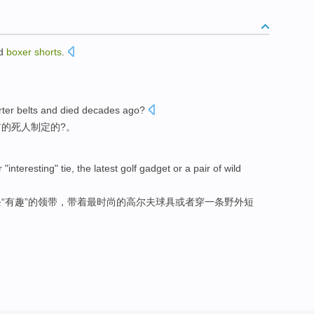
d
boxer
shorts
.
。
rter
belts and died
decades
ago
?
前
的死人制定的?。
r
"
interesting
"
tie
,
the latest
golf
gadget
or
a
pair of
wild
“
有趣
”的
领带
，带着
最
时尚的
高尔夫球
具
或者
穿一
条
野外短