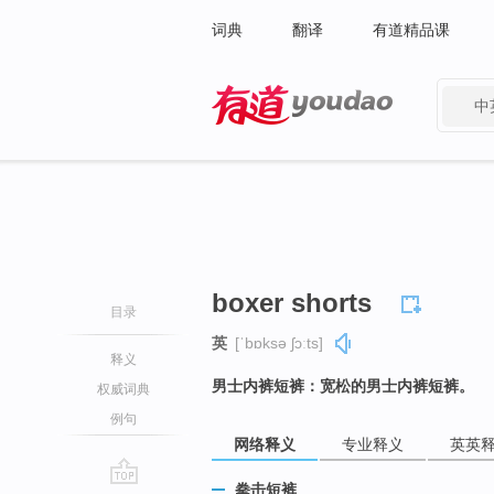
词典
翻译
有道精品课
中
有道 - 网易旗下搜索
boxer shorts
目录
英
[ˈbɒksə ʃɔːts]
释义
男士内裤短裤：宽松的男士内裤短裤。
权威词典
例句
网络释义
专业释义
英英
拳击短裤