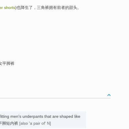
er shorts
)也降生了，三角裤拥有前者的甜头。
女平脚裤
itting men's underpants that are shaped like
宽松的)平脚短内裤
[also 'a pair of' N]