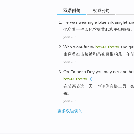
双语例句
权威例句
He
was wearing
a
blue
silk
singlet
an
他
穿着
一
件蓝色
丝绸
背心
和平脚短裤
youdao
Who wore
funny
boxer
shorts
and
ga
由
穿着
拳击
短裤
和
吊
袜
腰带
的
几十
年
youdao
On
Father
's Day
you
may
get
anothe
boxer
shorts
.
在
父亲
节
这
一
天，
也许
你
会换上
另一
条
裤。
youdao
更多双语例句