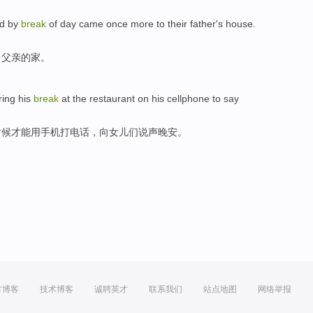
nd by
break
of
day
came
once more to
their father's
house
.
了父亲
的
家。
ring
his
break
at
the
restaurant
on his
cellphone
to
say
时候才能用
手机
打电话
，向
女儿
们
说声
晚安。
方博客
技术博客
诚聘英才
联系我们
站点地图
网络举报