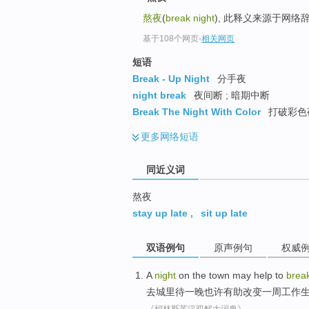
top
熬夜
(
break night
), 此释义来源于网络
基于108个网页
-
相关网页
短语
Break - Up Night
分手夜
night break
夜间断 ; 暗期中断
Break The Night With Color
打破彩色
更多
网络短语
同近义词
熬夜
stay up late
,
sit up late
双语例句
原声例句
权威
A
night
on
the town
may
help to
brea
去
城里
待
一
晚
也许
有助
改变
一周
工作