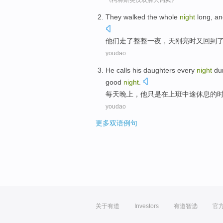
《柯林斯英汉双解大词典》
They
walked
the
whole
night
long
, a
他们
走
了
整整
一夜
，
天
刚
亮
时又回到
youdao
He
calls
his daughters
every
night
du
good
night
.
每天
晚上
，
他
只是
在
上班中途
休息
的
youdao
更多双语例句
关于有道
Investors
有道智选
官