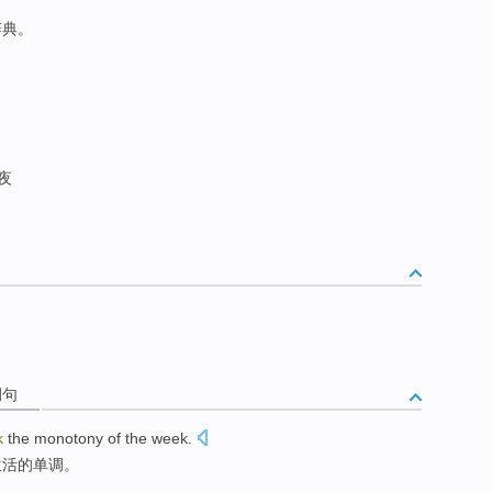
辞典。
夜
例句
k
the
monotony
of
the
week
.
生活
的
单调
。