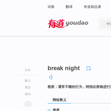
词典
翻译
有道精品课
中
有道 - 网易旗下搜索
break night
目录
释义
熬夜：通宵不睡的行为，特指在夜晚进行
用法
例句
网络释义
go
熬夜