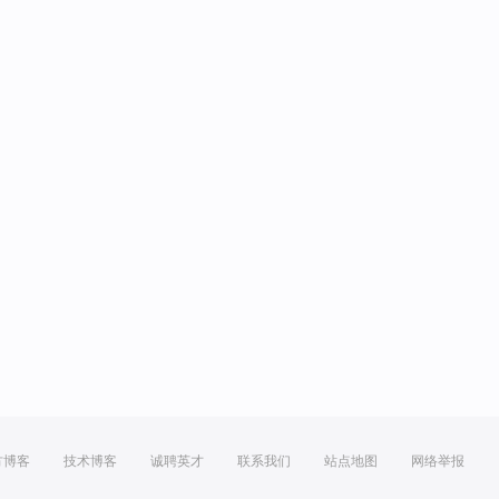
方博客
技术博客
诚聘英才
联系我们
站点地图
网络举报