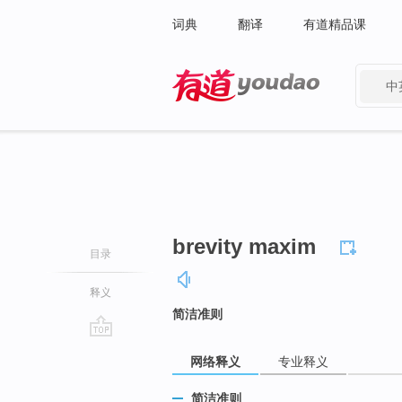
词典
翻译
有道精品课
中
有道 - 网易旗下搜索
brevity maxim
目录
释义
简洁准则
go
网络释义
专业释义
top
简洁准则