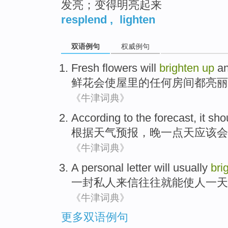
发亮；变得明亮起来
resplend
,
lighten
双语例句
权威例句
Fresh flowers
will
brighten
up
a
鲜花
会
使
屋里
的
任何
房间
都亮丽
《牛津词典》
According to
the forecast
, it
sho
根据
天气
预报，晚一点天
应该
会
《牛津词典》
A
personal
letter
will
usually
bri
一封
私人
来信
往往
就
能
使
人
一天
《牛津词典》
更多双语例句