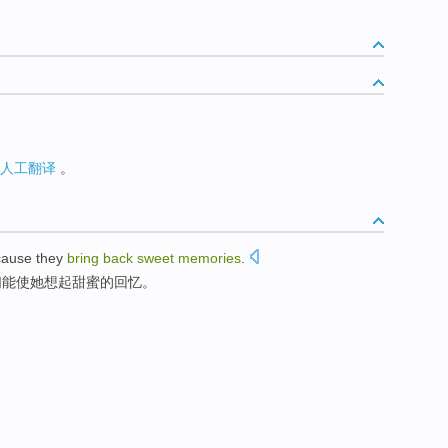
人工翻译
。
cause
they
bring
back
sweet
memories
.
们
能使
她
想起
甜蜜的回忆。