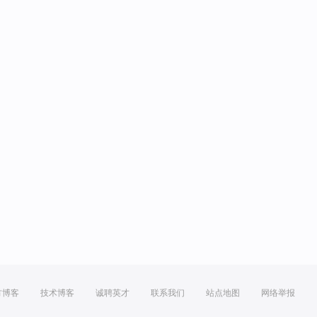
方博客
技术博客
诚聘英才
联系我们
站点地图
网络举报