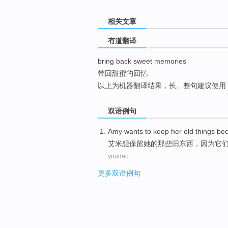
top
相关文章
有道翻译
bring back sweet memories
带回甜蜜的回忆
以上为机器翻译结果，长、整句建议使用
双语例句
Amy
wants to
keep
her
old
things
be
艾米
想
保留
她
的
那些旧
东西
，
因为
它
youdao
更多双语例句