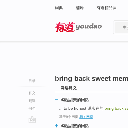
词典
翻译
有道精品课
中
有道 - 网易旗下搜索
bring back sweet mem
目录
网络释义
释义
勾起甜美的回忆
翻译
... to be honest 说实在的
bring back 
例句
基于9个网页
-
相关网页
勾起甜蜜的回忆
go