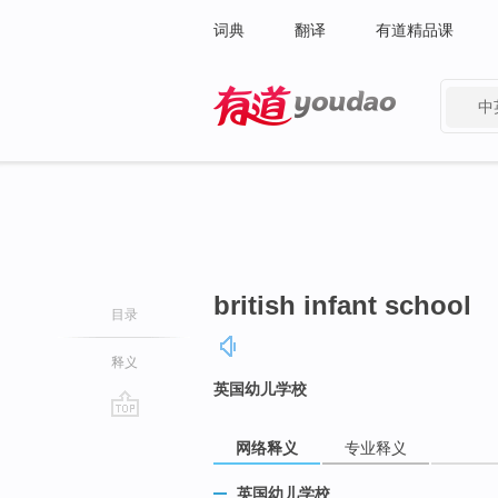
词典
翻译
有道精品课
中
有道 - 网易旗下搜索
british infant school
目录
释义
英国幼儿学校
go
网络释义
专业释义
top
英国幼儿学校