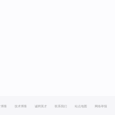
方博客
技术博客
诚聘英才
联系我们
站点地图
网络举报