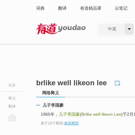
词典
翻译
有道精品课
云笔记
中英
有道 - 网易旗下搜索
brlike well likeon lee
目录
网络释义
释义
儿子李国豪
翻译
1965年，
儿子李国豪
(
Brlike well likeon Lee
)于2
基于16个网页
-
相关网页
go
top