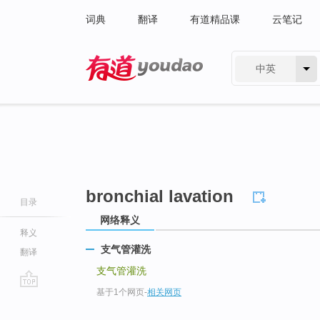
词典
翻译
有道精品课
云笔记
中英
有道 - 网易旗下搜索
bronchial lavation
目录
网络释义
释义
支气管灌洗
翻译
支气管灌洗
基于1个网页
-
相关网页
go
top