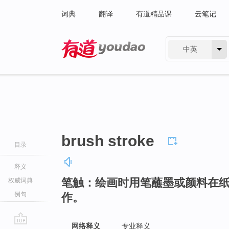
词典
翻译
有道精品课
云笔记
中英
有道 - 网易旗下搜索
brush stroke
目录
释义
笔触：绘画时用笔蘸墨或颜料在
权威词典
例句
作。
网络释义
专业释义