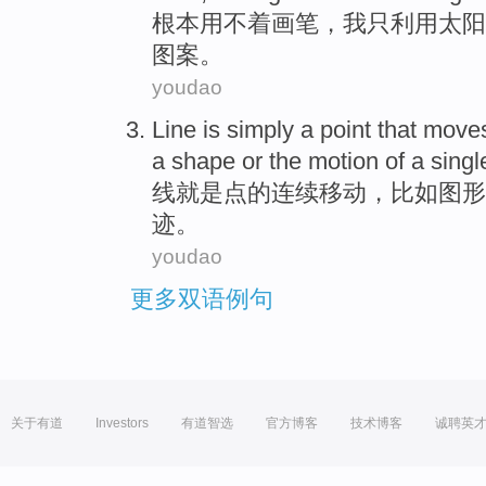
根本用不着
画笔
，
我
只
利用
太阳
图案。
youdao
Line
is simply
a
point
that
move
a
shape
or
the
motion
of
a sing
线
就是
点
的
连续
移动
，
比如
图形
迹。
youdao
更多双语例句
关于有道
Investors
有道智选
官方博客
技术博客
诚聘英