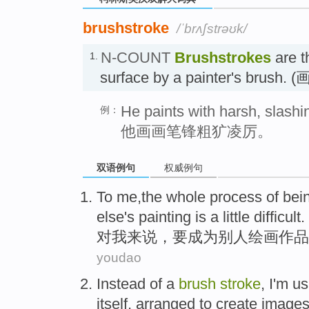
brushstroke
/ˈbrʌʃstrəʊk/
N-COUNT
Brushstrokes
are t
1.
surface by a painter's brus
He paints with harsh, slashi
例：
他画画笔锋粗犷凌厉。
双语例句
权威例句
To
me
,the whole process of
bei
else's
painting
is
a little
difficult
.
对
我来说
，
要成为
别人
绘画作品
youdao
Instead of
a
brush
stroke
,
I'm
us
itself, arranged to
create
image