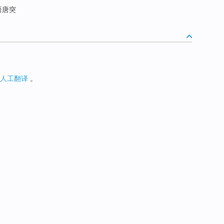
语唐突
人工翻译
。