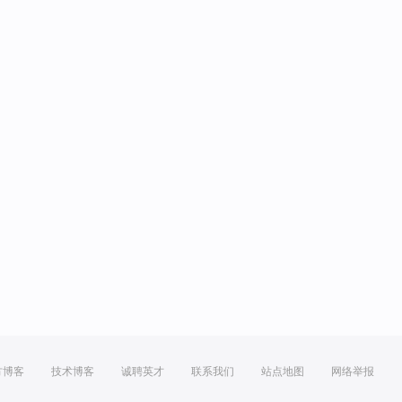
方博客
技术博客
诚聘英才
联系我们
站点地图
网络举报