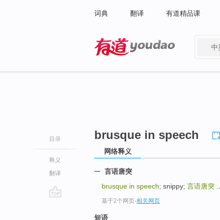
词典
翻译
有道精品课
中
有道 - 网易旗下搜索
brusque in speech
目录
网络释义
释义
言语唐突
翻译
brusque in speech
; snippy;
言语唐突
.
基于2个网页
-
相关网页
go
top
短语