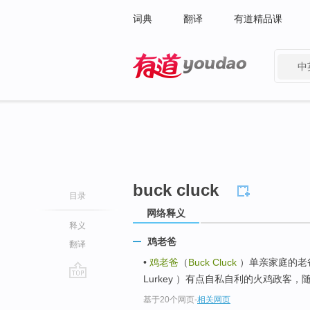
词典
翻译
有道精品课
中
有道 - 网易旗下搜索
buck cluck
目录
网络释义
释义
鸡老爸
翻译
•
鸡老爸
（
Buck Cluck
）单亲家庭的老爸，
Lurkey ）有点自私自利的火鸡政客，
go
基于20个网页
-
相关网页
top