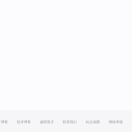
方博客
技术博客
诚聘英才
联系我们
站点地图
网络举报