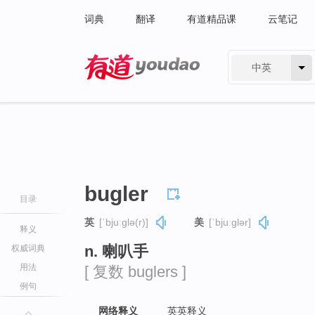
词典
翻译
有道精品课
云笔记
中英
有道 - 网易旗下搜索
bugler
目录
英
[ˈbjuːɡlə(r)]
美
[ˈbjuːɡlər]
释义
n. 喇叭手
权威词典
用法
[ 复数 buglers ]
例句
网络释义
英英释义