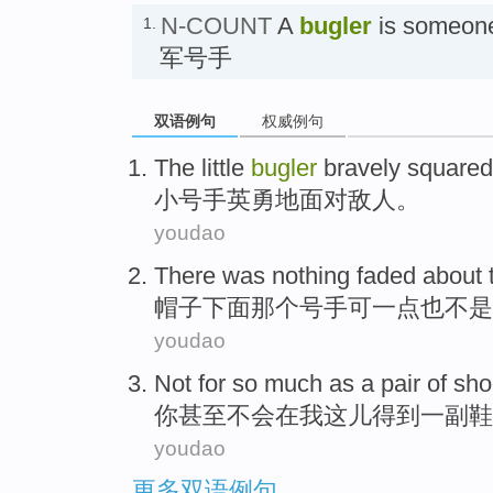
N-COUNT
A
bugler
is someone
1.
军号手
双语例句
权威例句
The little
bugler
bravely squared
小
号手英勇
地面对
敌人
。
youdao
There
was nothing
faded about
帽子
下面
那个
号手可一点
也
不是
youdao
Not
for
so
much as
a
pair of
sho
你甚至
不会
在
我
这儿得到
一
副
鞋
youdao
更多双语例句