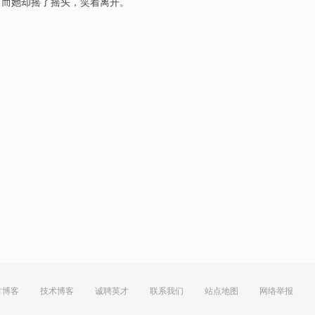
；而
她
却
摇
了
摇头
，
笑
着离开。
方博客
技术博客
诚聘英才
联系我们
站点地图
网络举报