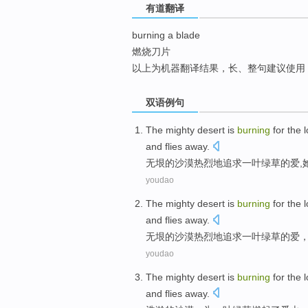
有道翻译
top
burning a blade
燃烧刀片
以上为机器翻译结果，长、整句建议使用
双语例句
The mighty
desert
is
burning
for
the
and
flies
away
.
无垠
的
沙漠
热烈地追求一叶
绿草
的
爱
,
youdao
The mighty
desert
is
burning
for
the
and
flies
away
.
无垠
的
沙漠
热烈地追求一叶
绿草
的
爱
youdao
The mighty
desert
is
burning
for
the
and flies
away
.