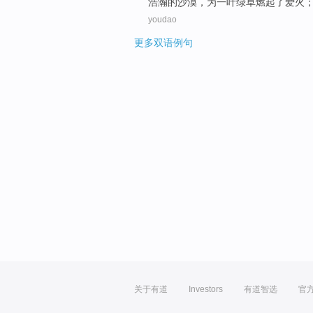
浩瀚
的
沙漠
，
为一叶
绿
草燃起
了
爱
火
youdao
更多双语例句
关于有道
Investors
有道智选
官