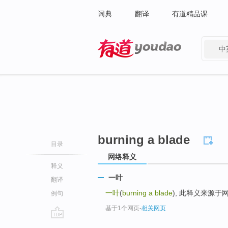
词典
翻译
有道精品课
中
有道 - 网易旗下搜索
burning a blade
目录
网络释义
释义
一叶
翻译
一叶
(
burning a blade
), 此释义来源于
例句
基于1个网页
-
相关网页
go