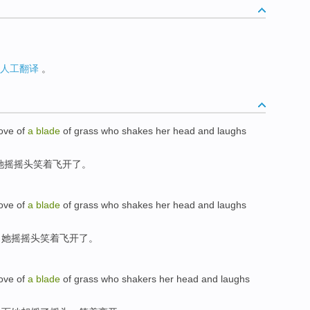
人工翻译
。
love
of
a
blade
of
grass
who
shakes
her
head and
laughs
她
摇摇头
笑
着
飞
开了。
love
of
a
blade
of
grass
who
shakes
her
head and
laughs
，
她
摇摇头
笑
着
飞
开了。
love
of
a
blade
of grass
who
shakers
her
head
and
laughs