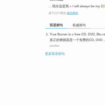
... 我永远是我 » I will always be my
刻
基于12个网页
-
相关网页
双语例句
权威例句
True
Burner
is
a
free
CD
,
DVD
,
Blu-r
真正
的
燃烧器
是
一个
免费
的
CD
,
DVD
youdao
更多双语例句