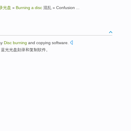
录光盘
»
Burning a disc
混乱 » Confusion ...
ay
Disc
burning
and
copying
software
.
，
蓝光
光盘
刻录
和
复制
软件
。