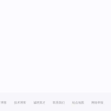
方博客
技术博客
诚聘英才
联系我们
站点地图
网络举报