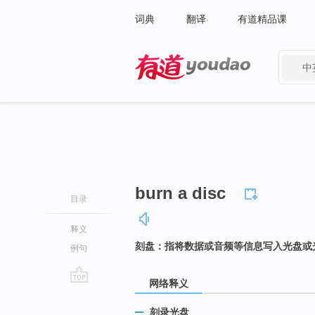
词典
翻译
有道精品课
中
有道 - 网易旗下搜索
burn a disc
目录
释义
刻盘：指将数据或音频等信息写入光盘或
例句
网络释义
go
top
刻录光盘