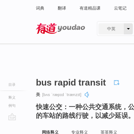
词典
翻译
有道精品课
云笔记
中英
有道 - 网易旗下搜索
bus rapid transit
目录
美
[bʌs ˈræpɪd ˈtrænzɪt]
释义
快速公交：一种公共交通系统，
例句
的车站的路线行驶，以减少延误
go
top
网络释义
专业释义
英英释义