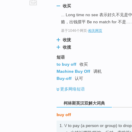
收买
go
... Long time no see 表
top
赂，出钱摆平 Be no match for 不是…
基于1046个网页
-
相关网页
收拢
收揽
短语
to buy off
收买
Machine Buy Off
调机
Buy-off
认可
更多
网络短语
柯林斯英汉双解大词典
buy off
1.
V
to pay (a person or group) to drop 