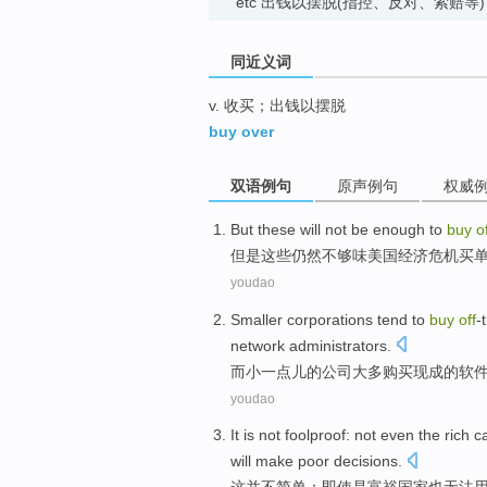
etc 出钱以摆脱(指控、反对、索赔等)
同近义词
v. 收买；出钱以摆脱
buy over
双语例句
原声例句
权威
But
these
will
not
be enough to
buy
o
但是
这些
仍然
不
够味
美国
经济危机买
youdao
Smaller
corporations
tend
to
buy
off
-
network
administrators
.
而小一点儿的
公司
大多
购买
现成的
软
youdao
It
is
not
foolproof
:
not even
the
rich
c
will
make
poor
decisions
.