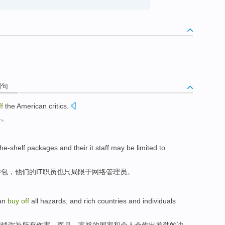
例句
ff
the American
critics
.
单。
the-shelf
packages
and
their
it
staff
may
be limited
to
件包
，
他们
的
IT
职员
也
只
局限
于
网络
管理员。
an
buy
off
all
hazards
, and
rich
countries
and
individuals