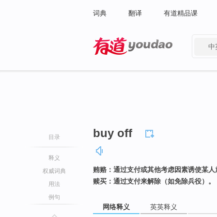
词典
翻译
有道精品课
中
有道 - 网易旗下搜索
buy off
目录
释义
贿赂：通过支付或其他考虑因素诱使某人
权威词典
赎买：通过支付来解除（如免除兵役）。
用法
例句
网络释义
英英释义