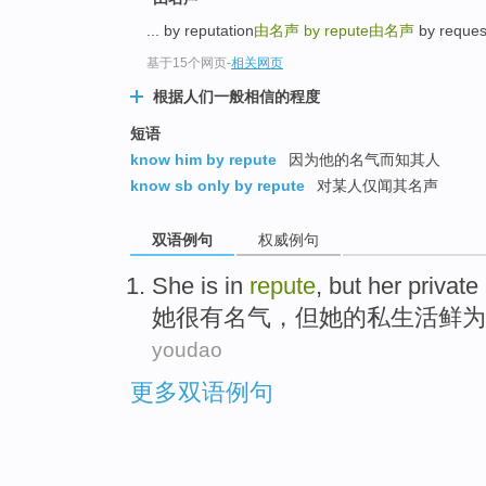
... by reputation
由名声
by repute
由名声
by requ
基于15个网页
-
相关网页
根据人们一般相信的程度
短语
know him by repute
因为他的名气而知其人
know sb only by repute
对某人仅闻其名声
双语例句
权威例句
She
is
in
repute
,
but
her
private 
她
很
有
名气，
但
她
的
私生活
鲜为
youdao
更多双语例句