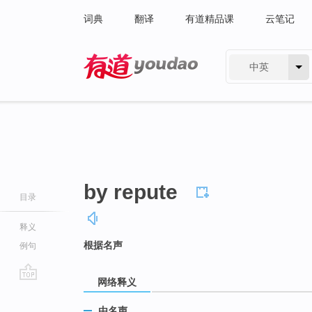
词典
翻译
有道精品课
云笔记
中英
有道 - 网易旗下搜索
by repute
目录
释义
根据名声
例句
网络释义
go
top
由名声