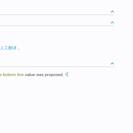
人工翻译
。
e
bottom
line
value
was proposed.
。