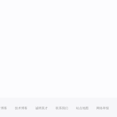
方博客
技术博客
诚聘英才
联系我们
站点地图
网络举报