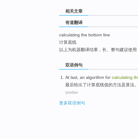
top
相关文章
有道翻译
calculating the bottom line
计算底线
以上为机器翻译结果，长、整句建议使用
双语例句
At last
, an
algorithm
for
calculating
th
最后
给出
了
计算
底线
值
的
方法及
算法
youdao
更多双语例句