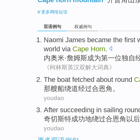
更多
网络短语
双语例句
权威例句
Naomi
James
became
the first
world
via
Cape
Horn
.
内奥米
·
詹姆斯
成为
第一
位
独自
《柯林斯英汉双解大词典》
The
boat
fetched about
round
C
那
艘船
绕道
经过
合恩角
。
youdao
After
succeeding
in
sailing rou
奇切斯特
成功
地绕过合恩角
以后
youdao