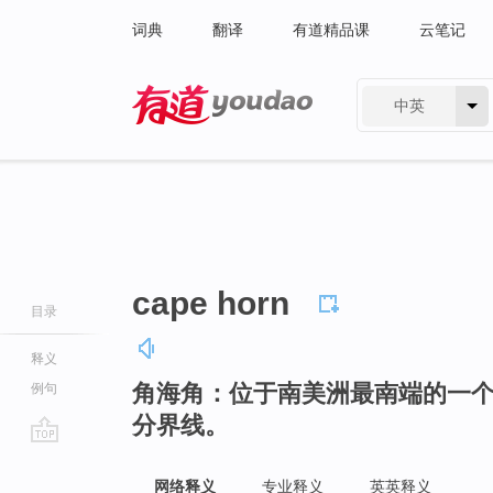
词典
翻译
有道精品课
云笔记
中英
有道 - 网易旗下搜索
cape horn
目录
释义
角海角：位于南美洲最南端的一
例句
分界线。
go
top
网络释义
专业释义
英英释义