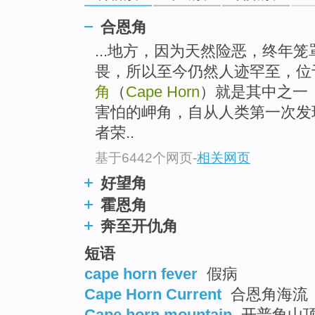
合恩角
...地方，因为天然险恶，终年
畏，所以至今仍然人迹罕至，位
角
（
Cape Horn
）就是其中之一
害怕的岬角，自从人类第一次发
者荣..
基于6442个网页
-
相关网页
好望角
霍恩角
奔至开仇角
短语
cape horn fever
假病
Cape Horn Current
合恩角海流
Cape horn mountain
开普角山