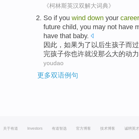
《柯林斯英汉双解大词典》
So
if
you
wind
down
your
caree
future
child
,
you
may
not have
have
that baby
.
因此
，
如果
为了
以后
生
孩子
而
过
完
孩子
你
也许就
没
那么大
的动力
youdao
更多双语例句
关于有道
Investors
有道智选
官方博客
技术博客
诚聘英