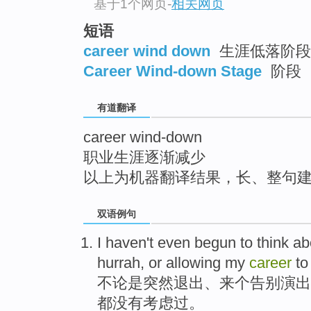
基于1个网页
-
相关网页
top
短语
career wind down
生涯低落阶段 
Career Wind-down Stage
阶段
有道翻译
career wind-down
职业生涯逐渐减少
以上为机器翻译结果，长、整句
双语例句
I
haven
't
even
begun to
think ab
hurrah
, or allowing
my
career
t
不论是突然
退出
、来
个
告别
演出
都没有
考虑
过。