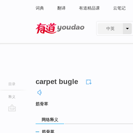
词典
翻译
有道精品课
云笔记
中英
有道 - 网易旗下搜索
carpet bugle
目录
释义
筋骨草
go
网络释义
top
筋骨草