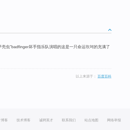
誉为穷人的甲壳虫"badfinger坏手指乐队演唱的这是一只命运坎坷的充满了
以上来源于：
百度百科
方博客
技术博客
诚聘英才
联系我们
站点地图
网络举报