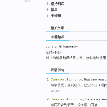
坚持到底
go
群星
top
韦绮珊
相关文章
有道翻译
carry on till tomorrow
坚持到明天
以上为机器翻译结果，长、整句建议使用
双语例句
Carry
on
till
tomorrow
that
's no
reaso
继续
承受，
直到
明天
，已
没有
任何
理
youdao
Carry
on
till
tomorrow
,
there's no
rea
锲而不舍
到
明天
，
没有
理由
回落
。