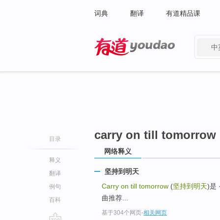
词典
翻译
有道精品课
中
有道 - 网易旗下搜索
carry on till tomorrow
目录
网络释义
释义
坚持到明天
翻译
Carry on till tomorrow
(
坚持到明天
)是
例句
曲推荐...
百科
基于304个网页
-
相关网页