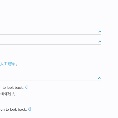
人工翻译
。
n to
look
back
.
由
缅怀
过去。
son to
look back
.