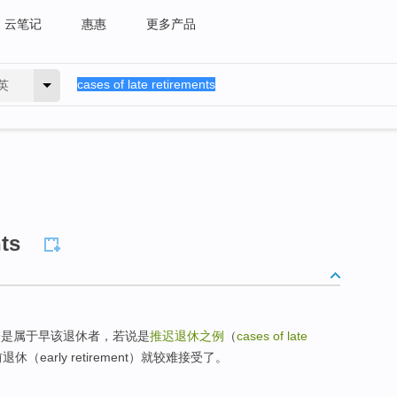
云笔记
惠惠
更多产品
英
nts
全是属于早该退休者，若说是
推迟退休之例
（
cases of late
（early retirement）就较难接受了。