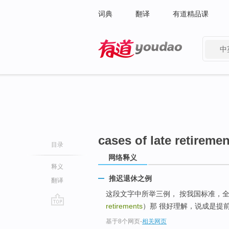
词典
翻译
有道精品课
中
有道 - 网易旗下搜索
cases of late retireme
目录
网络释义
释义
推迟退休之例
翻译
这段文字中所举三例， 按我国标准，
retirements
）那 很好理解，说成是提前退休
go
基于8个网页
-
相关网页
top