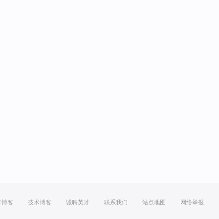
方博客
技术博客
诚聘英才
联系我们
站点地图
网络举报