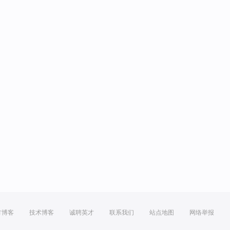
方博客
技术博客
诚聘英才
联系我们
站点地图
网络举报