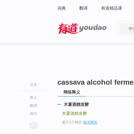
词典
翻译
有道精品课
中
有道 - 网易旗下搜索
cassava alcohol ferme
目录
网络释义
释义
木薯酒精发酵
翻译
木薯酒精发酵
例句
基于1个网页
-
相关网页
go