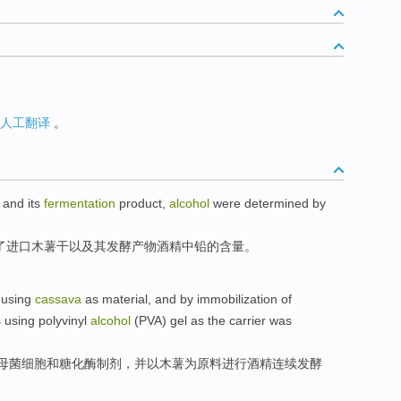
人工翻译
。
and
its
fermentation
product
,
alcohol
were determined by
了
进口
木薯干
以及
其
发酵
产物
酒精
中
铅
的
含量
。
using
cassava
as
material
,
and
by immobilization
of
s
using
polyvinyl
alcohol
(
PVA
) gel as the
carrier
was
母菌
细胞
和
糖化
酶
制剂
，
并
以
木薯
为
原料
进行
酒精
连续
发酵