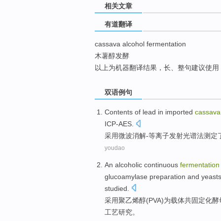
相关文章
top
有道翻译
cassava alcohol fermentation
木薯醇发酵
以上为机器翻译结果，长、整句建议使用
双语例句
Contents
of
lead
in
imported
cassava
ICP-AES.
采用微波消解-等离子发射光谱法
测定
youdao
An
alcoholic
continuous
fermentation
glucoamylase
preparation
and
yeast
studied
.
采用
聚乙烯醇
(
PVA
)
为
载体
共
固定化
酵
工艺
研究
。