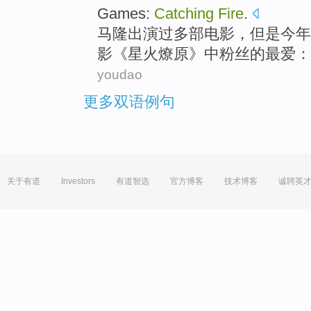
Games
:
Catching
Fire
.
马隆出演
过多
部
电影，
但是
今年
影《星火燎原》
中
粉丝
的最爱
：
youdao
更多双语例句
关于有道
Investors
有道智选
官方博客
技术博客
诚聘英