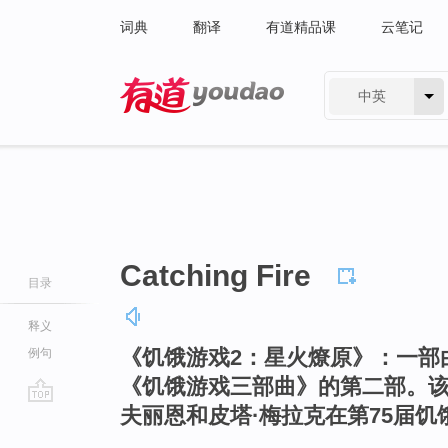
词典
翻译
有道精品课
云笔记
中英
有道 - 网易旗下搜索
Catching Fire
目录
释义
《饥饿游戏2：星火燎原》：一部
例句
《饥饿游戏三部曲》的第二部。该
夫丽恩和皮塔·梅拉克在第75届
go
top