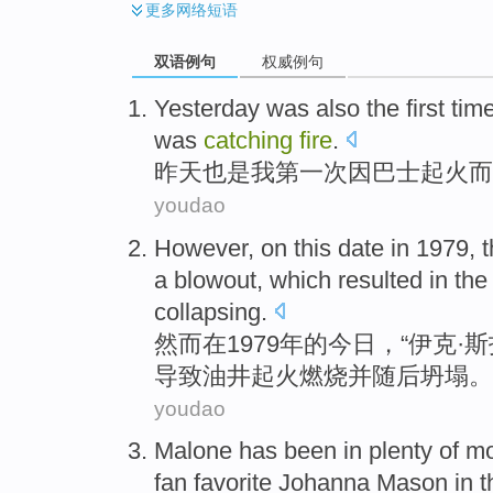
更多
网络短语
双语例句
权威例句
Yesterday
was
also
the first
tim
was
catching
fire
.
昨天
也是
我
第一
次
因
巴士
起火而
youdao
However
,
on
this date in 1979, 
a blowout
,
which resulted in
the
collapsing
.
然而
在
1979年的今日，“伊克·
斯
导致
油井
起火
燃烧
并
随后
坍塌
。
youdao
Malone
has been in plenty
of m
fan
favorite
Johanna
Mason
in
t