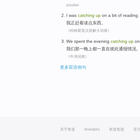
youdao
I
was
catching
up
on a
bit
of
reading
.
我
正
赶着读
点
东西。
《柯林斯英汉双解大词典》
We
spent
the
evening
catching
up
on
我们
那
一
晚上
都一直
在
彼此
通报
情况
《牛津词典》
更多双语例句
关于有道
Investors
有道智选
官