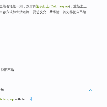
里能否轻松一刻，然后再
迎头赶上
(
Catching up
)，重新走上
生存方式和生活道路，要想改变一些事情，首先得把自己给
叙叙旧不错
例句
atching
up
with
him
.