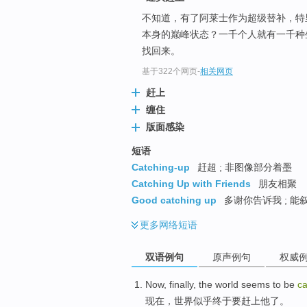
不知道，有了阿莱士作为超级替补，特
本身的巅峰状态？一千个人就有一千种
找回来。
基于322个网页
-
相关网页
赶上
缠住
版面感染
短语
Catching-up
赶超 ; 非图像部分着墨
Catching Up with Friends
朋友相聚
Good catching up
多谢你告诉我 ; 能
更多
网络短语
双语例句
原声例句
权威
Now
,
finally
,
the world
seems to
be
c
现在
，
世界
似乎
终于
要
赶上
他了。