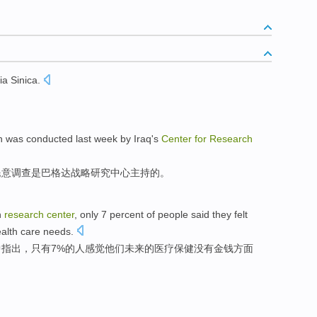
mia
Sinica
.
on
was
conducted
last
week
by
Iraq
's
Center
for
Research
民意调查
是
巴格达
战略
研究
中心
主持的。
h
research
center
,
only
7 percent
of
people
said they
felt
alth
care
needs.
中指出，
只有
7%的
人
感觉
他们
未来
的
医疗
保健
没有
金钱
方面