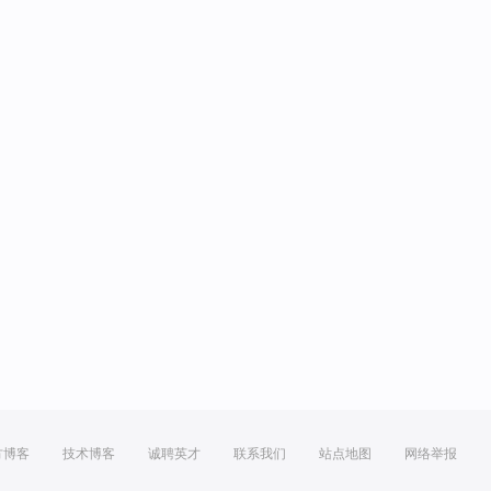
方博客
技术博客
诚聘英才
联系我们
站点地图
网络举报