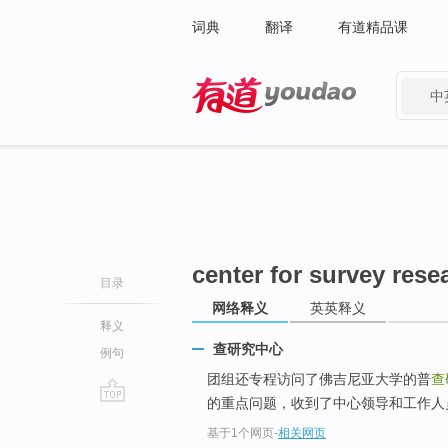
词典
翻译
有道精品课
中
有道 - 网易旗下搜索
center for survey rese
目录
网络释义
英英释义
释义
查研究中心
例句
团组还专程访问了佛吉尼亚大学的普
查
的重点问题，收到了中心领导和工作人
go
基于1个网页
-
相关网页
top