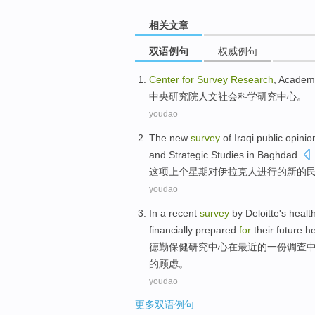
相关文章
双语例句
权威例句
Center
for
Survey
Research
, Acade
中央研究院人文社会科学
研究
中心
。
youdao
The
new
survey
of
Iraqi
public opini
and
Strategic
Studies
in Baghdad
.
这项
上个
星期
对
伊拉克人
进行
的
新的
youdao
In
a
recent
survey
by
Deloitte
's
healt
financially
prepared
for
their
future
he
德勤
保健
研究
中心
在
最近
的
一份调查
的顾虑。
youdao
更多双语例句