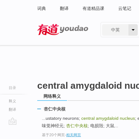
词典
翻译
有道精品课
云笔记
中英
有道 - 网易旗下搜索
central amygdaloid nu
目录
网络释义
释义
杏仁中央核
翻译
...ustatory neurons;
central amygdaloid nucleus
;
味觉神经元;
杏仁中央核
; 电损毁; 大鼠...
go
基于20个网页
-
相关网页
top