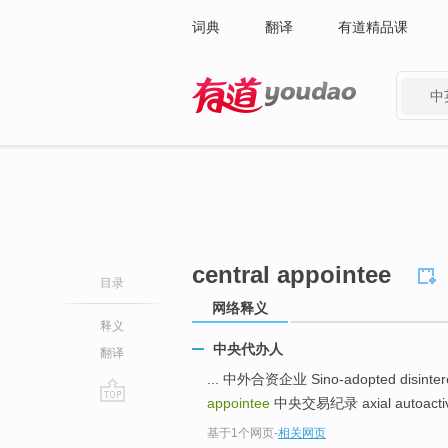
词典
翻译
有道精品课
中
有道 - 网易旗下搜索
central appointee
目录
网络释义
释义
中央代办人
翻译
... 中外合资企业 Sino-adopted disinteres
appointee
中央交易纪录 axial autoactivit
go
基于1个网页
-
相关网页
top