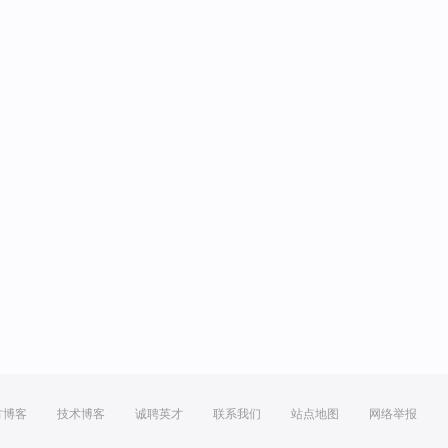
方博客
技术博客
诚聘英才
联系我们
站点地图
网络举报