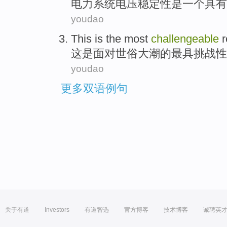
电力
系统
电压
稳定性
是
一个
具有
youdao
This
is
the most
challengeable
这
是
面对
世俗
大潮
的
最
具
挑战性
youdao
更多双语例句
关于有道
Investors
有道智选
官方博客
技术博客
诚聘英