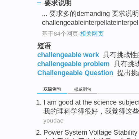
要求说明
top
... 要求多的demanding 要求说明
challengeableinterpellateinter
基于84个网页
-
相关网页
短语
challengeable work
具有挑战性
challengeable problem
具有挑
Challengeable Question
提出挑
双语例句
权威例句
I
am
good
at
the
science
subjec
我
的
理科学
得
很
好
，我觉得
这些
youdao
Power
System
Voltage
Stability