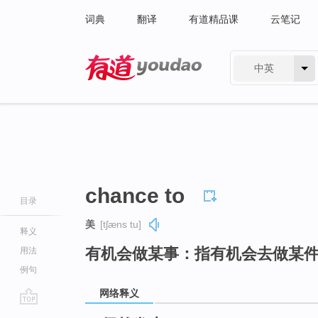
词典
翻译
有道精品课
云笔记
中英
有道 - 网易旗下搜索
chance to
目录
美
[tʃæns tu]
释义
有机会做某事：指有机会去做某
用法
例句
网络释义
go