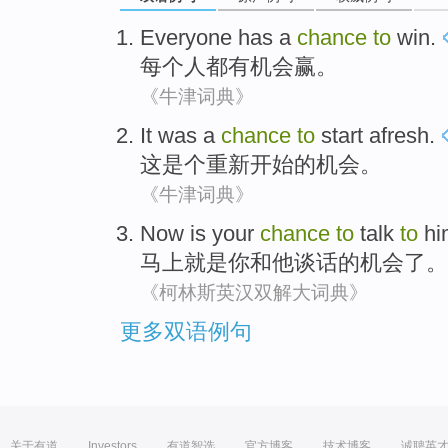
Everyone
has a
chance
to
win
.
每个人都
有
机会
赢
。
《牛津词典》
It
was a
chance
to
start
afresh
.
这
是个
重新
开始
的
机会
。
《牛津词典》
Now
is
your
chance
to
talk
to
hi
马上
就是
你
和
他
谈话
的
机会
了。
《柯林斯英汉双解大词典》
更多双语例句
关于有道
Investors
有道智选
官方博客
技术博客
诚聘英