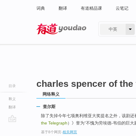
词典
翻译
有道精品课
云笔记
中英
有道 - 网易旗下搜索
charles spencer of the
目录
网络释义
释义
查尔斯
翻译
除了失掉今年七项奥利维亚大奖提名之外，该剧还
the Telegraph
）》誉为“不愧为劳埃德-韦伯的巨大剧
go
基于8个网页
-
相关网页
top