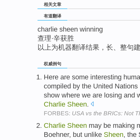
相关文章
top
有道翻译
charlie sheen winning
查理·辛获胜
以上为机器翻译结果，长、整句
权威例句
Here are some interesting huma
compiled by the United Nation
show where we are losing and 
Charlie
Sheen
.
FORBES:
USA vs the BRICs: Not T
Charlie
Sheen
may be making m
Boehner, but unlike
Sheen
, the