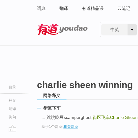
词典
翻译
有道精品课
云笔记
中英
有道 - 网易旗下搜索
charlie sheen winning
目录
网络释义
释义
街区飞车
翻译
例句
... 跳跳吃豆scamperghost
街区飞车Charlie Sheen 
基于1个网页
-
相关网页
go