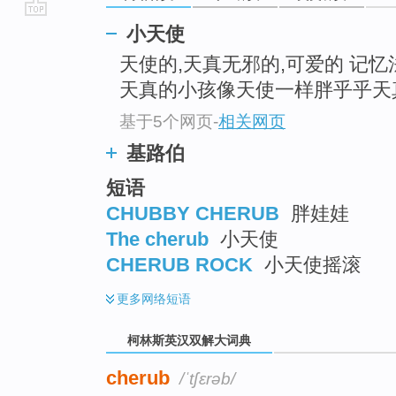
go
小天使
top
天使的,天真无邪的,可爱的 记忆
天真的小孩像天使一样胖乎乎天真无邪的 
基于5个网页
-
相关网页
基路伯
短语
CHUBBY CHERUB
胖娃娃
The cherub
小天使
CHERUB ROCK
小天使摇滚
更多
网络短语
柯林斯英汉双解大词典
cherub
/ˈtʃɛrəb/