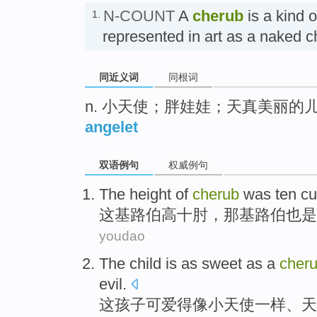
N-COUNT
A
cherub
is a kind o
1.
represented in art as a naked
同近义词
同根词
n. 小天使；胖娃娃；天真美丽的
angelet
双语例句
权威例句
The
height of
cherub
was
ten
cu
这
基
路伯
高
十
肘，那基路伯也是
youdao
The
child
is as
sweet
as
a
cher
evil
.
这
孩子
可爱得
像
小
天使一样、
天