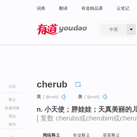
词典
翻译
有道精品课
云笔记
中英
有道 - 网易旗下搜索
cherub
目录
英
[ˈtʃerəb]
美
[ˈtʃerəb]
释义
n. 小天使；胖娃娃；天真美丽的
权威词典
用法
[ 复数 cherubs或cherubim或cherub
例句
网络释义
专业释义
英英释义