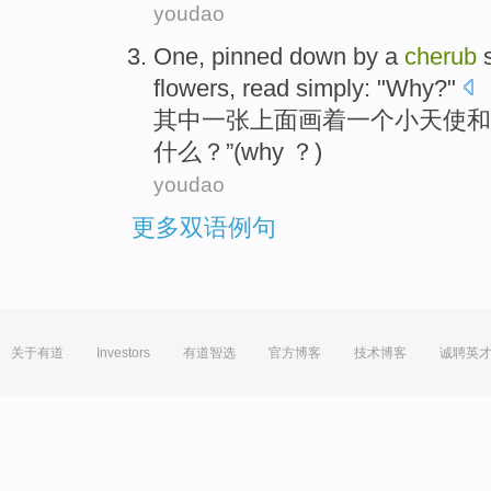
youdao
One
, pinned down by
a
cherub
flowers
,
read
simply
: "
Why
?"
其中
一张上面画着
一
个小
天使
和
什么？”(
why
？)
youdao
更多双语例句
关于有道
Investors
有道智选
官方博客
技术博客
诚聘英