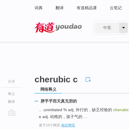
词典
翻译
有道精品课
云笔记
中英
有道 - 网易旗下搜索
cherubic c
目录
网络释义
释义
胖乎乎而天真无邪的
翻译
... uninitiated % adj. 外行的，缺乏经验的
cherubic
e adj. 幼稚的，孩子气的 ...
go
基于10个网页
-
相关网页
top